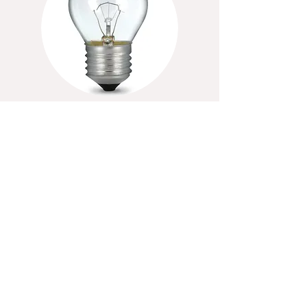
Industrijska žarulja žarna nit
G45 / 40W